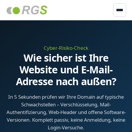
Zum Inhalt springen
Leistungen
Cyber-Risiko-Check
Projekte
Wie sicher ist Ihre
Über uns
Website und E-Mail-
Adresse nach außen?
Cyber-Check
In 5 Sekunden prüfen wir Ihre Domain auf typische
Support
Schwachstellen – Verschlüsselung, Mail-
Authentifizierung, Web-Header und offene Software-
Kontakt
Versionen. Komplett passiv, keine Anmeldung, keine
Login-Versuche.